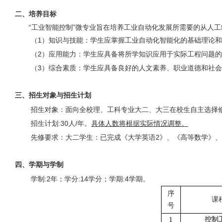
二、培养目标
“工业智能控制”微专业旨在培养工业自动化发展所需要的从人
（
1
）知识与技能：学生应掌握工业自动化智能化的基础理论和
（
2
）应用能力：学生应具备将所学知识应用于实际工程问题的
（
3
）综合素质：学生应具备良好的人文素养、职业道德和社会
三、招生对象与招生计划
招生对象：面向全校理、工科专业大二、大三在校生自主选择
招生计划
:30
人
/
年。
具体人数将根据实际情况调整。
先修要求：大二学生：已完成《大学英语
2
》、《高等数学》、
四、学期与学制
学制
:2
年；学分
:14
学分；学期
:4
学期。
序
课
号
控制
1