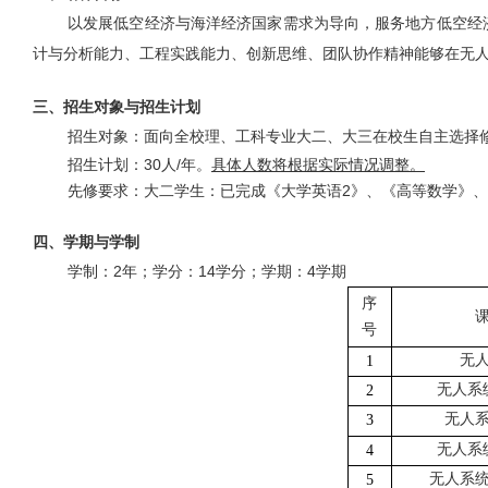
以发展低空经济与海洋经济国家需求为导向，服务地方低空经
计与分析能力、工程实践能力、创新思维、团队协作精神能够在无
三、
招生对象与招生计划
招生对象：面向全校理、工科专业大二、大三在校生自主选择
招生计划：
30
人
/
年。
具体人数将根据实际情况调整。
先修要求：大二学生：已完成《大学英语
2
》、《高等数学》、
四、
学期与学制
学制：
2
年；学分：
14
学分；学期：
4
学期
序
号
无
1
无人系
2
无人
3
无人系
4
无人系
5